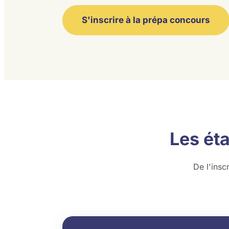
S'inscrire à la prépa concours
Les ét
De l'insc