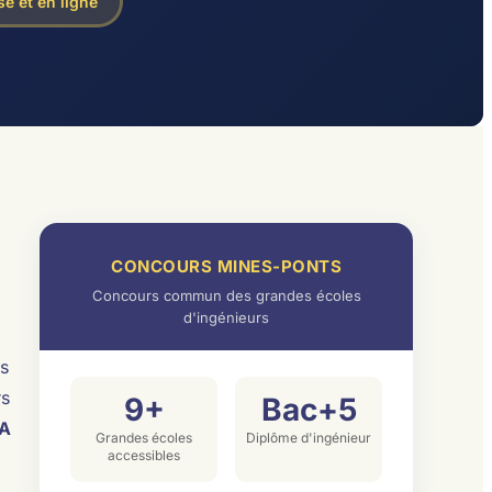
e et en ligne
CONCOURS MINES-PONTS
Concours commun des grandes écoles
d'ingénieurs
us
rs
9+
Bac+5
A
Grandes écoles
Diplôme d'ingénieur
accessibles