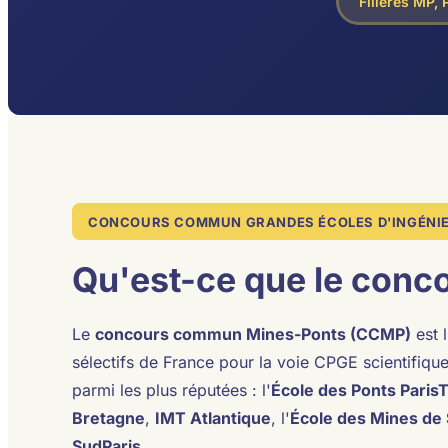
Filières MP, 
CONCOURS COMMUN GRANDES ÉCOLES D'INGÉNI
Qu'est-ce que le conc
Le
concours commun Mines-Ponts (CCMP)
est 
sélectifs de France pour la voie CPGE scientifiqu
parmi les plus réputées : l'
École des Ponts Paris
Bretagne
,
IMT Atlantique
, l'
École des Mines de 
SudParis
.