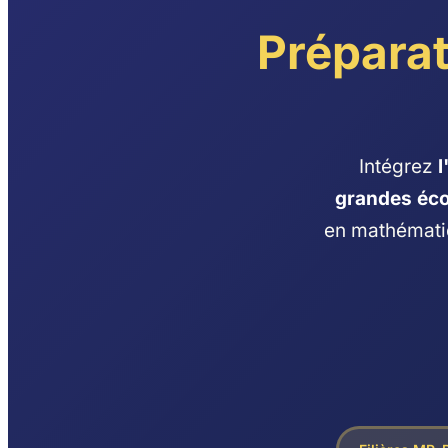
Prépara
Intégrez
l
grandes éco
en mathématiq