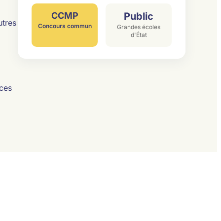
CCMP
Public
utres
Concours commun
Grandes écoles
d'État
 ces