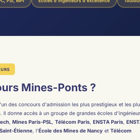
PC, PSI, MPI
Écoles d'ingénieurs d'excellence
Toulous
EURS
ours Mines-Ponts ?
l'un des concours d'admission les plus prestigieux et les pl
e. Il donne accès à un groupe de grandes écoles d'ingénieu
Tech
,
Mines Paris-PSL
,
Télécom Paris
,
ENSTA Paris
,
ENST
Saint-Étienne
, l'
École des Mines de Nancy
et
Télécom