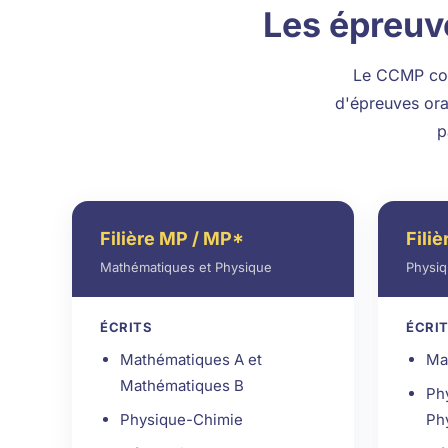
Les épreuv
Le CCMP comp
d'épreuves ora
p
Filière MP / MP*
Fili
Mathématiques et Physique
Physiq
ÉCRITS
ÉCRI
Mathématiques A et
Ma
Mathématiques B
Ph
Physique-Chimie
Ph