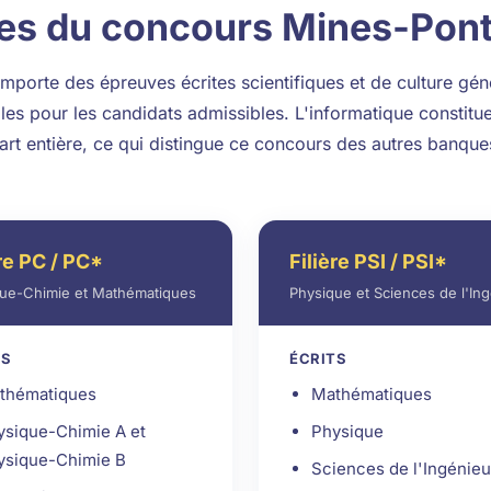
es du concours Mines-Ponts 
orte des épreuves écrites scientifiques et de culture géné
les pour les candidats admissibles. L'informatique constitu
art entière, ce qui distingue ce concours des autres banque
ère PC / PC*
Filière PSI / PSI*
ue-Chimie et Mathématiques
Physique et Sciences de l'In
TS
ÉCRITS
thématiques
Mathématiques
ysique-Chimie A et
Physique
ysique-Chimie B
Sciences de l'Ingénieur