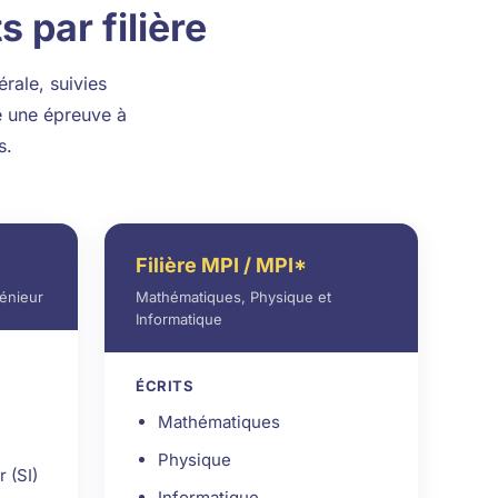
par filière
rale, suivies
e une épreuve à
s.
Filière MPI / MPI*
génieur
Mathématiques, Physique et
Informatique
ÉCRITS
Mathématiques
Physique
 (SI)
Informatique