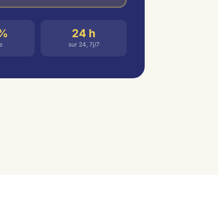
 %
24 h
e
sur 24, 7j/7