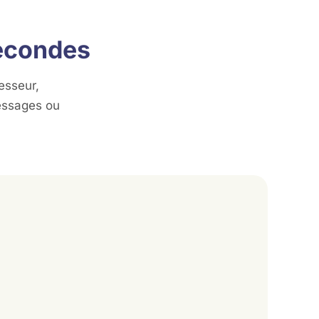
secondes
esseur,
essages ou